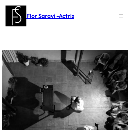
Saltar
al
Flor Saraví -Actriz
contenido