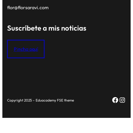
flor@florsaravi.com
Suscríbete a mis noticias
Pincha aquí
Faceb
Inst
Copyright 2025 – Eduacademy FSE theme