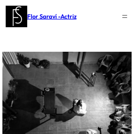
Saltar
al
Flor Saraví -Actriz
contenido