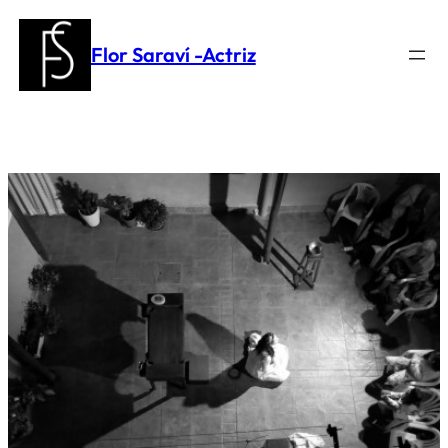
Saltar
al
Flor Saraví -Actriz
contenido