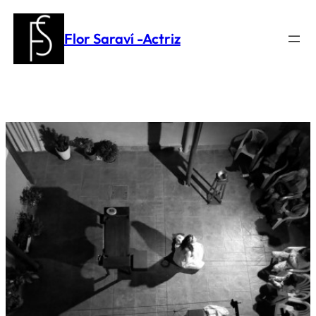
Saltar
al
Flor Saraví -Actriz
contenido