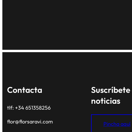
Contacta
Suscríbete 
noticias
tlf: +34 651358256
flor@florsaravi.com
Pincha aquí